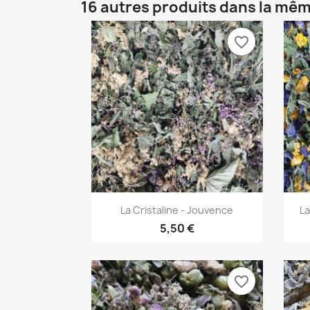
16 autres produits dans la mêm
favorite_border
Aperçu rapide

La Cristaline - Jouvence
La
5,50 €
favorite_border