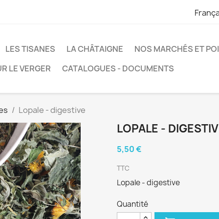
França
LES TISANES
LA CHÂTAIGNE
NOS MARCHÉS ET POI
R LE VERGER
CATALOGUES - DOCUMENTS
es
Lopale - digestive
LOPALE - DIGESTI
5,50 €
TTC
Lopale - digestive
Quantité