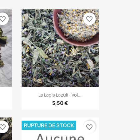
vorite_border
favorite_border
Aperçu rapide

La Lapis Lazuli - Vol...
5,50 €
RUPTURE DE STOCK
vorite_border
favorite_border