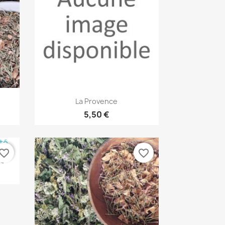
Aperçu rapide

La Provence
5,50 €
vorite_border
favorite_border
té