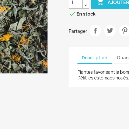

AJOUTER

En stock
Partager
Description
Quant
Plantes favorisant la bo
Délit les estomacs noués