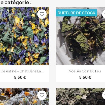
e catégorie :
RUPTURE DE STOCK
favorite_border
fa
Aperçu rapide
Aperçu rapide


 Célestine – Chat Dans La...
Noël Au Coin Du Feu
5,50 €
5,50 €
favorite_border
fa