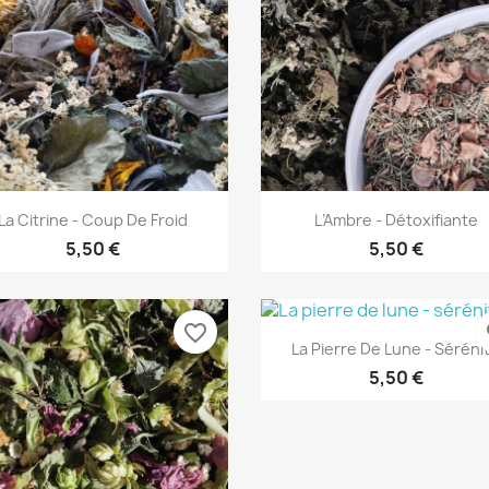
Aperçu rapide
Aperçu rapide


La Citrine - Coup De Froid
L’ambre - Détoxifiante
5,50 €
5,50 €
favorite_border
fa
Aperçu rapide

La Pierre De Lune - Séréni
5,50 €