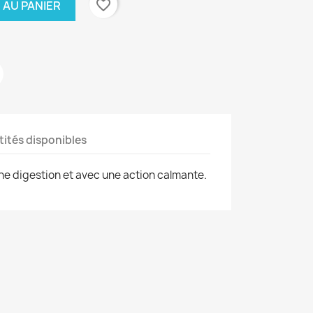
favorite_border
 AU PANIER
ités disponibles
nne digestion et avec une action calmante.
.