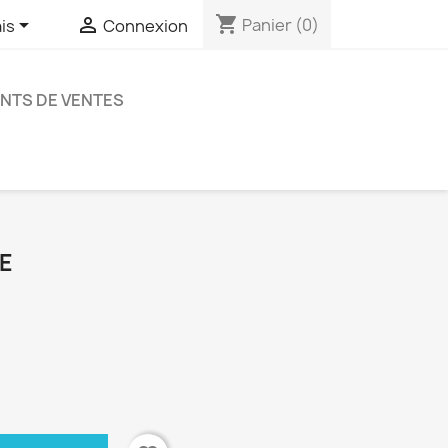
shopping_cart


Panier
(0)
is
Connexion
NTS DE VENTES
VE