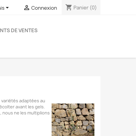
shopping_cart


Panier
(0)
is
Connexion
NTS DE VENTES
s variétés adaptées au
colter avant les gels.
 nous ne les multiplions