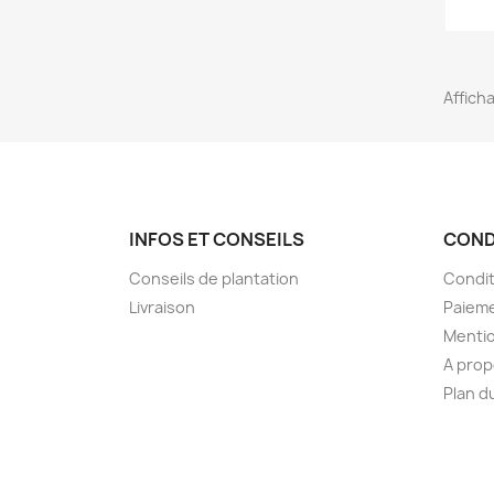
Afficha
INFOS ET CONSEILS
COND
Conseils de plantation
Condit
Livraison
Paieme
Mentio
A pro
Plan d