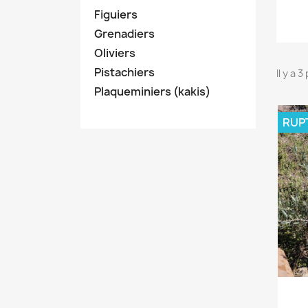
Figuiers
Grenadiers
Oliviers
Pistachiers
Il y a 
Plaqueminiers (kakis)
RUP