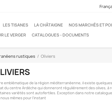
França
LES TISANES
LA CHÂTAIGNE
NOS MARCHÉS ET POI
R LE VERGER
CATALOGUES - DOCUMENTS
rranéens rustiques
Oliviers
LIVIERS
re emblématique de la région méditerranéenne, il existe quelque
mat du centre Ardèche qui donneront régulièrement des olives, à ré
taines variétés sont autofertiles. Exception dans notre catalogue,
 nous mêmes pour l’instant