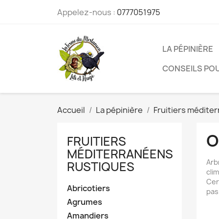
Appelez-nous :
0777051975
LA PÉPINIÈRE
CONSEILS POU
Accueil
La pépinière
Fruitiers médite
O
FRUITIERS
MÉDITERRANÉENS
Arb
RUSTIQUES
cli
Cer
Abricotiers
pas
Agrumes
Amandiers