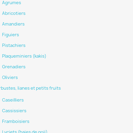
Agrumes
Abricotiers
Amandiers
Figuiers
Pistachiers
Plaqueminiers (kakis)
Grenadiers
Oliviers
bustes, lianes et petits fruits
Caseilliers
Cassissiers
Framboisiers
Lyciets (baies de goji)