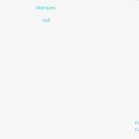
Marques
null
F
r