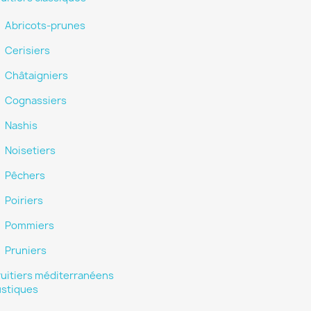
Abricots-prunes
Cerisiers
Châtaigniers
Cognassiers
Nashis
Noisetiers
Pêchers
Poiriers
Pommiers
Pruniers
ruitiers méditerranéens
ustiques