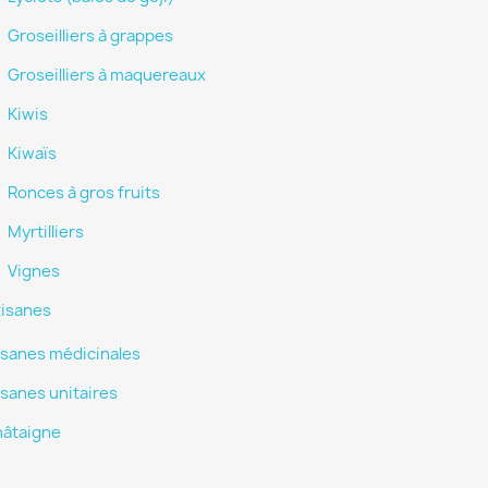
Groseilliers à grappes
Groseilliers à maquereaux
Kiwis
Kiwaïs
Ronces à gros fruits
Myrtilliers
Vignes
tisanes
isanes médicinales
isanes unitaires
hâtaigne