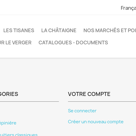
França
LES TISANES
LA CHÂTAIGNE
NOS MARCHÉS ET POI
R LE VERGER
CATALOGUES - DOCUMENTS
GORIES
VOTRE COMPTE
Se connecter
Créer un nouveau compte
épinière
ruitiers classiques