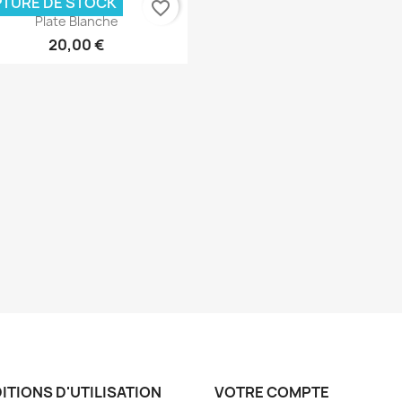
TURE DE STOCK
favorite_border
Aperçu rapide

Plate Blanche
20,00 €
ITIONS D'UTILISATION
VOTRE COMPTE