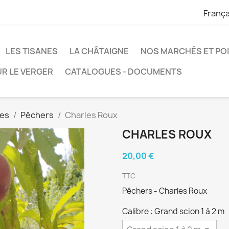
França
LES TISANES
LA CHÂTAIGNE
NOS MARCHÉS ET POI
R LE VERGER
CATALOGUES - DOCUMENTS
ues
Pêchers
Charles Roux
CHARLES ROUX
20,00 €
TTC
Pêchers - Charles Roux
Calibre : Grand scion 1 à 2 m