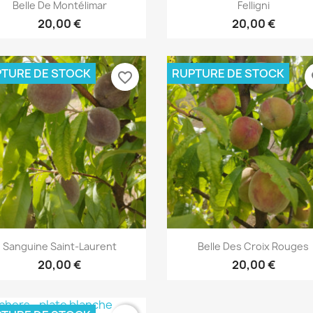
Aperçu rapide
Aperçu rapide


Belle De Montélimar
Felligni
20,00 €
20,00 €
TURE DE STOCK
RUPTURE DE STOCK
favorite_border
fa
Aperçu rapide
Aperçu rapide


Sanguine Saint-Laurent
Belle Des Croix Rouges
20,00 €
20,00 €