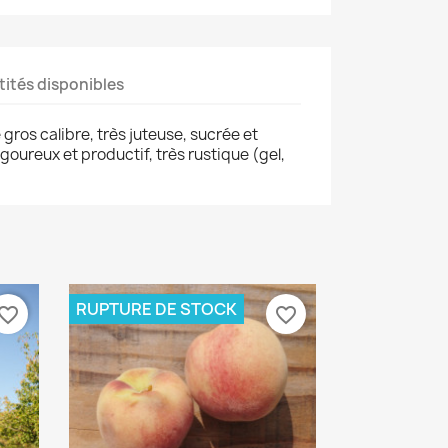
ités disponibles
gros calibre, très juteuse, sucrée et
goureux et productif, très rustique (gel,
RUPTURE DE STOCK
vorite_border
favorite_border