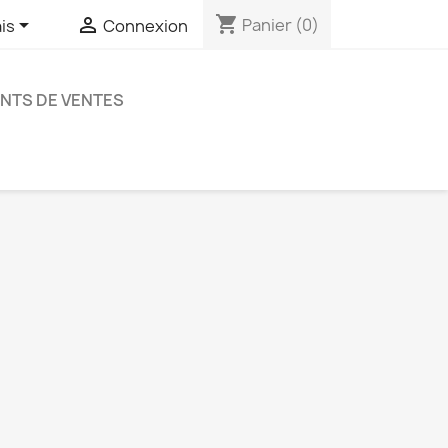
shopping_cart


Panier
(0)
is
Connexion
NTS DE VENTES