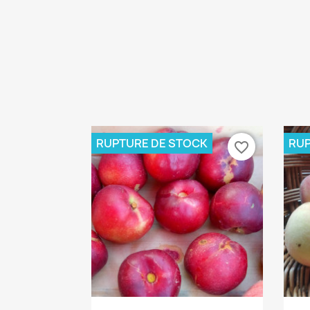
RUPTURE DE STOCK
RUP
favorite_border