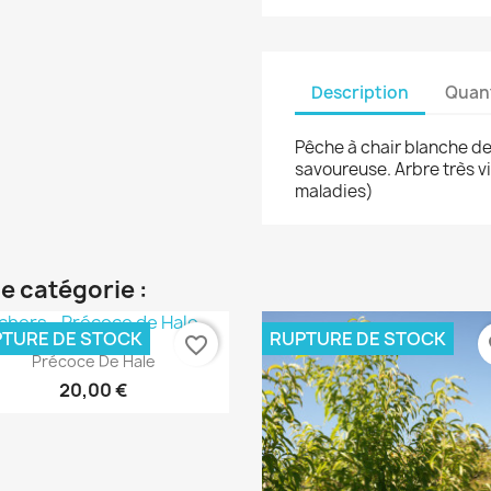
Description
Quant
Pêche à chair blanche de 
savoureuse. Arbre très vi
maladies)
e catégorie :
TURE DE STOCK
RUPTURE DE STOCK
favorite_border
fa
Aperçu rapide

Précoce De Hale
20,00 €