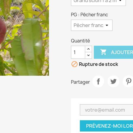
PG : Pêcher franc
Quantité

AJOUTER

Rupture de stock
Partager
PRÉVENEZ-MOI LOR