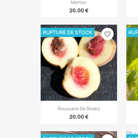
Aperçu rapide

Morton
20,00 €
RUPTURE DE STOCK
RUP
favorite_border
Aperçu rapide

Roussane De Rodez
20,00 €