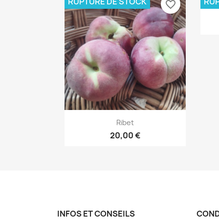
RUPTURE DE STOCK
RUP
favorite_border
Aperçu rapide

Ribet
20,00 €
INFOS ET CONSEILS
COND