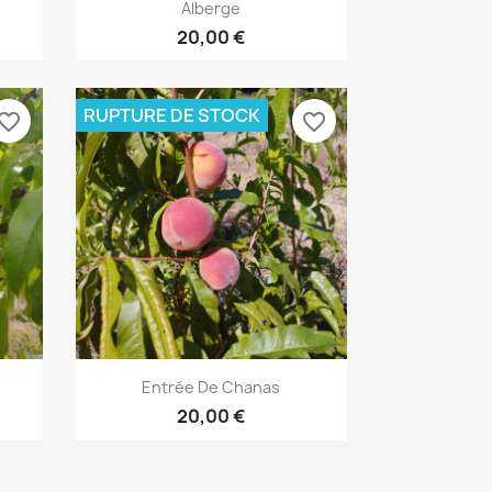
Aperçu rapide

Alberge
20,00 €
RUPTURE DE STOCK
vorite_border
favorite_border
Aperçu rapide

Entrée De Chanas
20,00 €