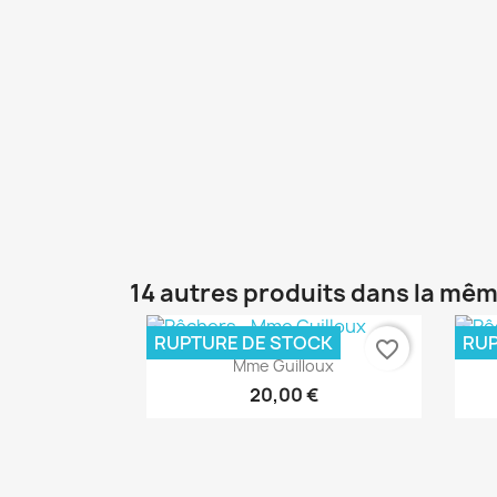
14 autres produits dans la mêm
RUPTURE DE STOCK
RUP
favorite_border
Aperçu rapide

Mme Guilloux
20,00 €