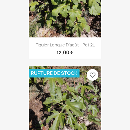
Figuier Longue D’août - Pot 2L
12,00 €
RUPTURE DE STOCK
favorite_border