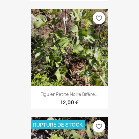
favorite_border
FIguier Petite Noire Bifère...
12,00 €
RUPTURE DE STOCK
favorite_border