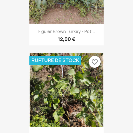
FIguier Brown Turkey - Pot...
12,00 €
RUPTURE DE STOCK
favorite_border