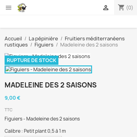
shopping_cart


(0)
Accueil
La pépinière
Fruitiers méditerranéens
rustiques
Figuiers
Madeleine des 2 saisons
RUPTURE DE STOCK
MADELEINE DES 2 SAISONS
9,00 €
TTC
Figuiers - Madeleine des 2 saisons
Calibre : Petit plant 0,5 à 1 m