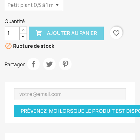
Quantité

favorite_border
AJOUTER AU PANIER

Rupture de stock
Partager
PRÉVENEZ-MOI LORSQUE LE PRODUIT EST DISP