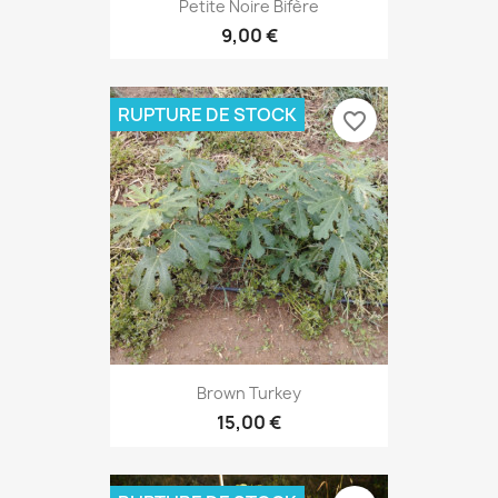
Petite Noire Bifère
9,00 €
RUPTURE DE STOCK
favorite_border
Brown Turkey
15,00 €