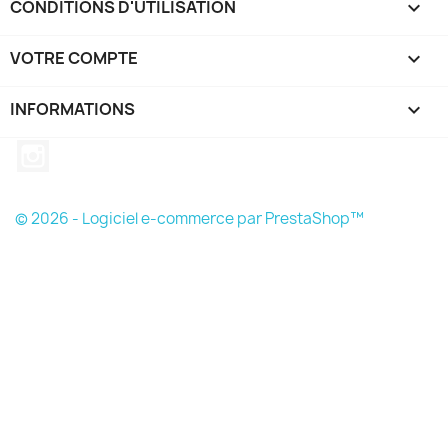
CONDITIONS D'UTILISATION

VOTRE COMPTE

INFORMATIONS
keyboard_arrow_down
Instagram
© 2026 - Logiciel e-commerce par PrestaShop™