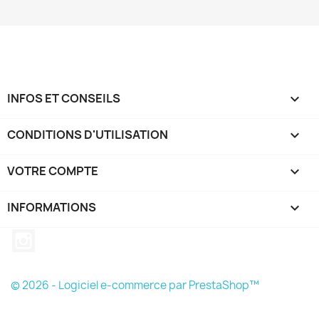
INFOS ET CONSEILS

CONDITIONS D'UTILISATION

VOTRE COMPTE

INFORMATIONS
keyboard_arrow_down
Instagram
© 2026 - Logiciel e-commerce par PrestaShop™