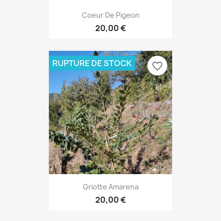
Coeur De Pigeon
20,00 €
RUPTURE DE STOCK
favorite_border
Griotte Amarena
20,00 €