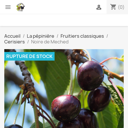
shopping_cart


(0)
Accueil
La pépinière
Fruitiers classiques
Cerisiers
Noire de Meched
RUPTURE DE STOCK