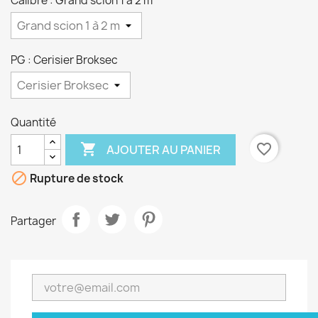
Calibre : Grand scion 1 à 2 m
PG : Cerisier Broksec
Quantité

favorite_border
AJOUTER AU PANIER

Rupture de stock
Partager