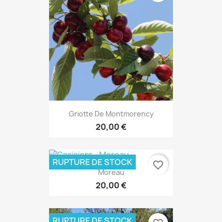
Griotte De Montmorency
20,00 €
RUPTURE DE STOCK
favorite_border
Moreau
20,00 €
RUPTURE DE STOCK