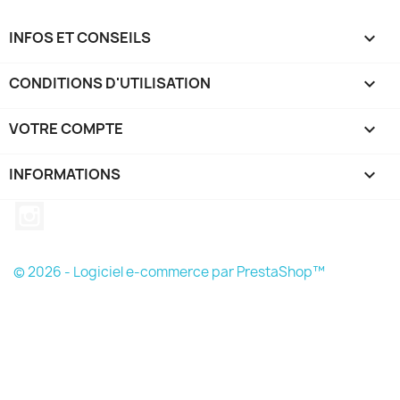
INFOS ET CONSEILS

CONDITIONS D'UTILISATION

VOTRE COMPTE

INFORMATIONS
keyboard_arrow_down
Instagram
© 2026 - Logiciel e-commerce par PrestaShop™