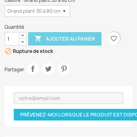
Calibre : Grand plant 30 à 80 cm
Quantité

favorite_border
AJOUTER AU PANIER

Rupture de stock
Partager
PRÉVENEZ-MOI LORSQUE LE PRODUIT EST DISP