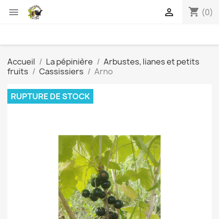
shopping_cart


(0)
Accueil
La pépinière
Arbustes, lianes et petits
fruits
Cassissiers
Arno
RUPTURE DE STOCK