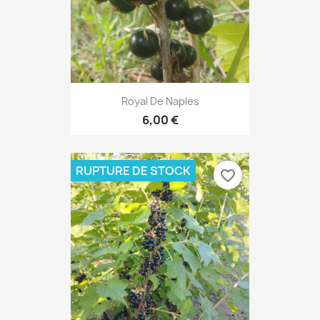
Royal De Naples
6,00 €
RUPTURE DE STOCK
favorite_border