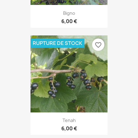
Bigno
6,00 €
RUPTURE DE STOCK
favorite_border
Tenah
6,00 €