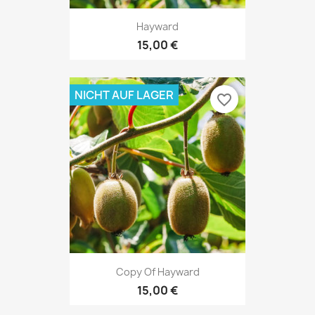
Hayward
15,00 €
NICHT AUF LAGER
favorite_border
Copy Of Hayward
15,00 €