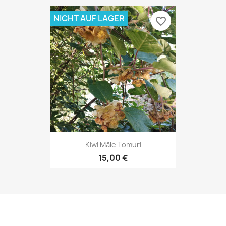
NICHT AUF LAGER
favorite_border
Kiwi Mâle Tomuri
15,00 €