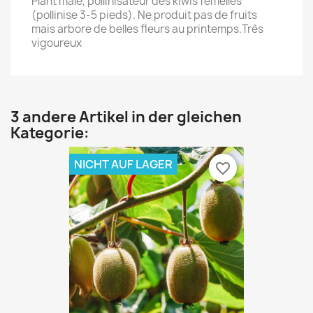
Plant mâle, pollinisateur des kiwis femelles
(pollinise 3-5 pieds). Ne produit pas de fruits
mais arbore de belles fleurs au printemps.Très
vigoureux
3 andere Artikel in der gleichen
Kategorie:
NICHT AUF LAGER
favorite_border