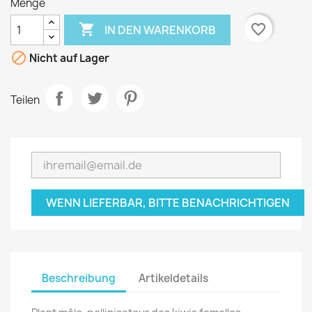
Menge

favorite_border
IN DEN WARENKORB

Nicht auf Lager
Teilen
WENN LIEFERBAR, BITTE BENACHRICHTIGEN
Beschreibung
Artikeldetails