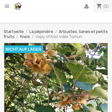
shopping_cart


(0)
Startseite
La pépinière
Arbustes, lianes et petits
fruits
Kiwis
copy of Kiwi mâle Tomuri
NICHT AUF LAGER