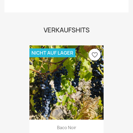
VERKAUFSHITS
NICHT AUF LAGER
favorite_border
Baco Noir