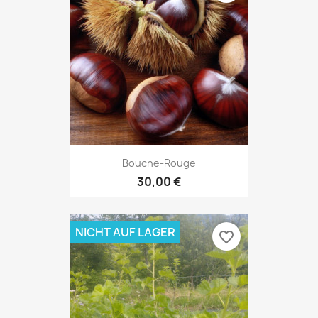
Bouche-Rouge
30,00 €
NICHT AUF LAGER
favorite_border