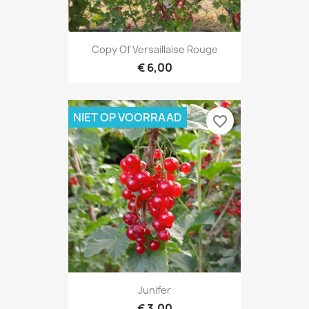
Copy Of Versaillaise Rouge
€ 6,00
NIET OP VOORRAAD
favorite_border
Junifer
€ 3,00