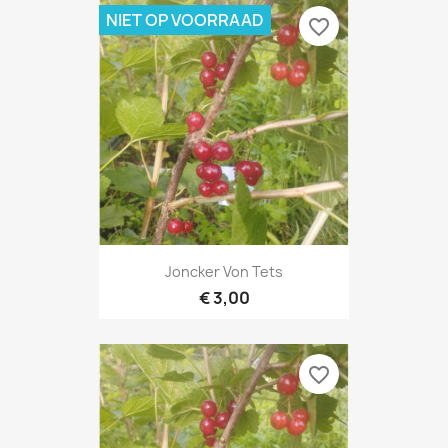
NIET OP VOORRAAD
favorite_border
Joncker Von Tets
€ 3,00
favorite_border