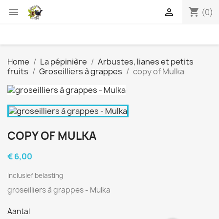
shopping_cart


(0)
Home
La pépinière
Arbustes, lianes et petits
fruits
Groseilliers à grappes
copy of Mulka
COPY OF MULKA
€ 6,00
Inclusief belasting
groseilliers à grappes - Mulka
Aantal