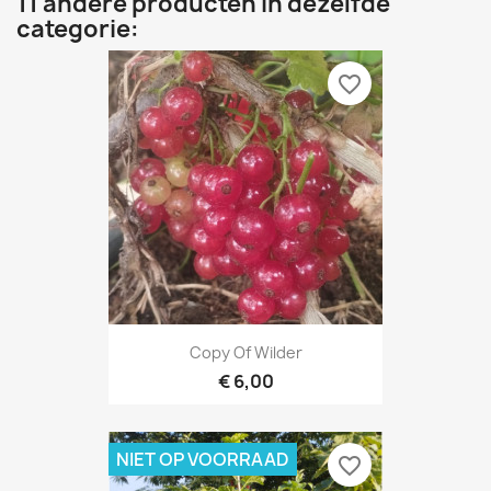
11 andere producten in dezelfde
categorie:
favorite_border
Copy Of Wilder
€ 6,00
NIET OP VOORRAAD
favorite_border