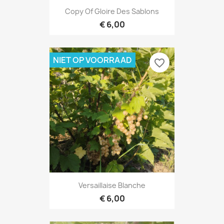
Copy Of Gloire Des Sablons
€ 6,00
NIET OP VOORRAAD
favorite_border
Versaillaise Blanche
€ 6,00