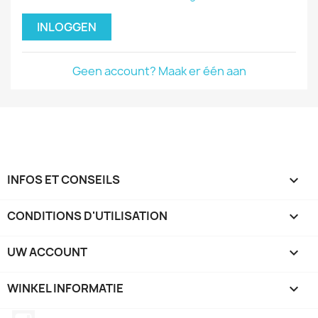
INLOGGEN
Geen account? Maak er één aan
INFOS ET CONSEILS

CONDITIONS D'UTILISATION

UW ACCOUNT

WINKEL INFORMATIE
keyboard_arrow_down
Instagram